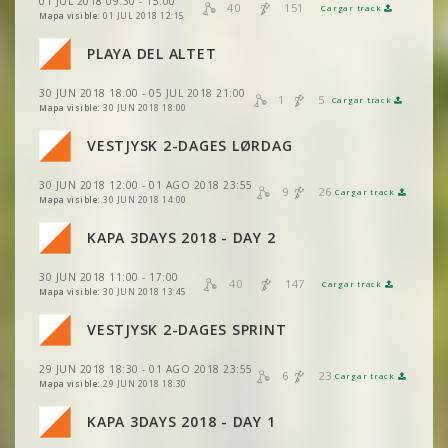
01 JUL 2018 09:30 - 15:00
40
151
VER
2DRERUN
Cargar track
VER
2DRERUN
Mapa visible:
01 JUL 2018 12:15
VER
2DRERUN
VER
2DRERUN
PLAYA DEL ALTET
VER
2DRERUN
VER
2DRERUN
30 JUN 2018 18:00 - 05 JUL 2018 21:00
VER
2DRERUN
1
5
Cargar track
VER
2DRERUN
Mapa visible:
30 JUN 2018 18:00
VER
2DRERUN
VER
2DRERUN
VER
2DRERUN
VESTJYSK 2-DAGES LØRDAG
VER
2DRERUN
VER
2DRERUN
VER
2DRERUN
30 JUN 2018 12:00 - 01 AGO 2018 23:55
VER
2DRERUN
9
26
Cargar track
VER
2DRERUN
Mapa visible:
30 JUN 2018 14:00
VER
2DRERUN
VER
2DRERUN
KAPA 3DAYS 2018 - DAY 2
VER
2DRERUN
VER
2DRERUN
30 JUN 2018 11:00 - 17:00
VER
2DRERUN
40
147
Cargar track
VER
2DRERUN
Mapa visible:
30 JUN 2018 13:45
VER
2DRERUN
VESTJYSK 2-DAGES SPRINT
VER
2DRERUN
VER
2DRERUN
29 JUN 2018 18:30 - 01 AGO 2018 23:55
VER
2DRERUN
6
23
Cargar track
VER
2DRERUN
Mapa visible:
29 JUN 2018 18:30
KAPA 3DAYS 2018 - DAY 1
VER
2DRERUN
VER
2DRERUN