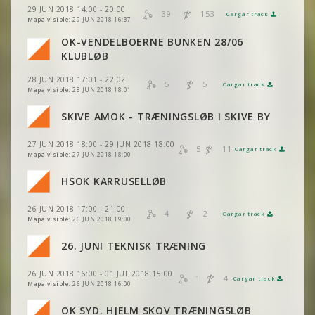
VER
2DRERUN
29 JUN 2018 14:00 - 20:00
39
153
Cargar track
VER
2DRERUN
VER
2DRERUN
Mapa visible:
29 JUN 2018 16:37
OK-VENDELBOERNE BUNKEN 28/06
VER
2DRERUN
VER
2DRERUN
KLUBLØB
28 JUN 2018 17:01 - 22:02
VER
2DRERUN
5
5
Cargar track
VER
2DRERUN
Mapa visible:
28 JUN 2018 18:01
VER
2DRERUN
SKIVE AMOK - TRÆNINGSLØB I SKIVE BY
VER
2DRERUN
27 JUN 2018 18:00 - 29 JUN 2018 18:00
VER
2DRERUN
5
11
Cargar track
VER
2DRERUN
Mapa visible:
27 JUN 2018 18:00
HSOK KARRUSELLØB
VER
2DRERUN
VER
2DRERUN
26 JUN 2018 17:00 - 21:00
4
2
Cargar track
VER
2DRERUN
Mapa visible:
26 JUN 2018 19:00
VER
2DRERUN
26. JUNI TEKNISK TRÆNING
26 JUN 2018 16:00 - 01 JUL 2018 15:00
VER
2DRERUN
1
4
Cargar track
VER
2DRERUN
Mapa visible:
26 JUN 2018 16:00
VER
2DRERUN
OK SYD. HJELM SKOV TRÆNINGSLØB
VER
2DRERUN