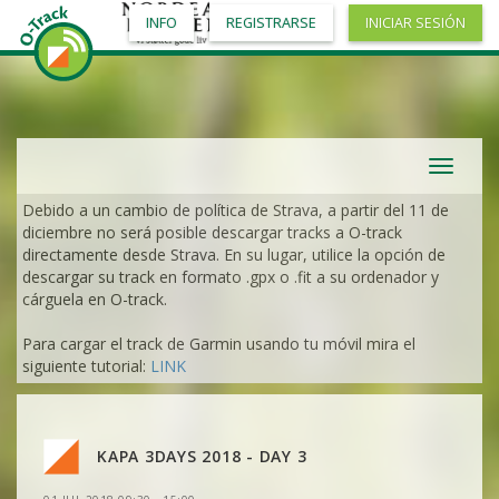
VER
2DRERUN
INFO
REGISTRARSE
INICIAR SESIÓN
VER
2DRERUN
VER
2DRERUN
VER
2DRERUN
VER
2DRERUN
VER
2DRERUN
VER
2DRERUN
VER
2DRERUN
Toggle
VER
2DRERUN
VER
2DRERUN
navigat
Debido a un cambio de política de Strava, a partir del 11 de
VER
2DRERUN
VER
2DRERUN
diciembre no será posible descargar tracks a O-track
VER
2DRERUN
directamente desde Strava. En su lugar, utilice la opción de
VER
2DRERUN
descargar su track en formato .gpx o .fit a su ordenador y
VER
2DRERUN
VER
2DRERUN
cárguela en O-track.
VER
2DRERUN
VER
2DRERUN
VER
2DRERUN
Para cargar el track de Garmin usando tu móvil mira el
VER
2DRERUN
VER
2DRERUN
siguiente tutorial:
LINK
VER
2DRERUN
VER
2DRERUN
VER
2DRERUN
VER
2DRERUN
VER
2DRERUN
VER
2DRERUN
KAPA 3DAYS 2018 - DAY 3
VER
2DRERUN
VER
2DRERUN
VER
2DRERUN