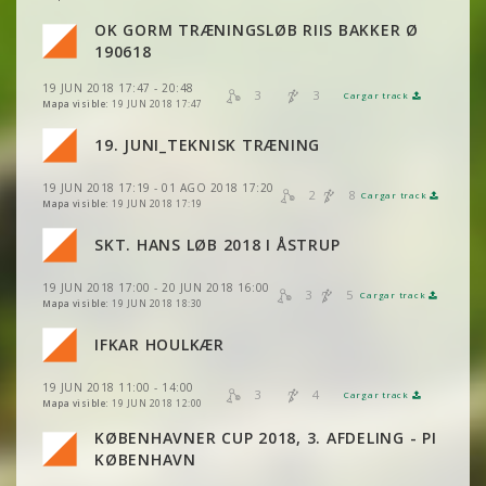
OK GORM TRÆNINGSLØB RIIS BAKKER Ø
VER
2DRERUN
190618
19 JUN 2018 17:47 - 20:48
3
3
Cargar track
VER
2DRERUN
Mapa visible:
19 JUN 2018 17:47
19. JUNI_TEKNISK TRÆNING
VER
2DRERUN
19 JUN 2018 17:19 - 01 AGO 2018 17:20
VER
2DRERUN
2
8
Cargar track
VER
2DRERUN
Mapa visible:
19 JUN 2018 17:19
VER
2DRERUN
SKT. HANS LØB 2018 I ÅSTRUP
VER
2DRERUN
VER
2DRERUN
19 JUN 2018 17:00 - 20 JUN 2018 16:00
VER
2DRERUN
3
5
Cargar track
VER
2DRERUN
Mapa visible:
19 JUN 2018 18:30
IFKAR HOULKÆR
VER
2DRERUN
VER
2DRERUN
19 JUN 2018 11:00 - 14:00
3
4
Cargar track
VER
2DRERUN
VER
2DRERUN
Mapa visible:
19 JUN 2018 12:00
KØBENHAVNER CUP 2018, 3. AFDELING - PI
VER
2DRERUN
KØBENHAVN