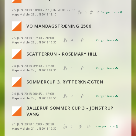
25 JUN 2018 18:00 - 27 JUN 2018 22:33
VER
2DRERUN
5
2
Cargar track
VER
2DRERUN
Mapa visible:
25 JUN 2018 18:10
VO MANDAGSTRÆNING 2506
VER
2DRERUN
25 JUN 2018 17:30 - 20:00
4
3
Cargar track
VER
2DRERUN
Mapa visible:
25 JUN 2018 17:30
VER
2DRERUN
SCATTERRUN - ROSEMARY HILL
VER
2DRERUN
24 JUN 2018 09:30 - 12:30
1
0
Cargar track
VER
2DRERUN
Mapa visible:
24 JUN 2018 09:30
SOMMERCUP 3, RYTTERKNÆGTEN
VER
2DRERUN
VER
2DRERUN
24 JUN 2018 08:45 - 12:00
2
9
Cargar track
VER
2DRERUN
VER
2DRERUN
Mapa visible:
24 JUN 2018 08:50
BALLERUP SOMMER CUP 3 - JONSTRUP
VER
2DRERUN
VANG
VER
2DRERUN
21 JUN 2018 17:00 - 20:30
6
24
Cargar track
VER
2DRERUN
Mapa visible:
21 JUN 2018 19:30