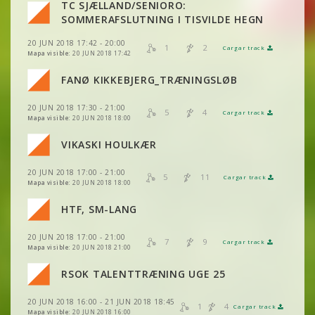
TC SJÆLLAND/SENIORO:
VER
2DRERUN
SOMMERAFSLUTNING I TISVILDE HEGN
VER
2DRERUN
VER
2DRERUN
20 JUN 2018 17:42 - 20:00
VER
2DRERUN
1
2
Cargar track
VER
2DRERUN
Mapa visible:
20 JUN 2018 17:42
VER
2DRERUN
VER
2DRERUN
FANØ KIKKEBJERG_TRÆNINGSLØB
VER
2DRERUN
VER
2DRERUN
20 JUN 2018 17:30 - 21:00
VER
2DRERUN
5
4
Cargar track
VER
2DRERUN
Mapa visible:
20 JUN 2018 18:00
VER
2DRERUN
VIKASKI HOULKÆR
VER
2DRERUN
20 JUN 2018 17:00 - 21:00
VER
2DRERUN
5
11
Cargar track
VER
2DRERUN
Mapa visible:
20 JUN 2018 18:00
HTF, SM-LANG
VER
2DRERUN
20 JUN 2018 17:00 - 21:00
7
9
Cargar track
VER
2DRERUN
Mapa visible:
20 JUN 2018 21:00
RSOK TALENTTRÆNING UGE 25
20 JUN 2018 16:00 - 21 JUN 2018 18:45
1
4
Cargar track
VER
2DRERUN
VER
2DRERUN
Mapa visible:
20 JUN 2018 16:00