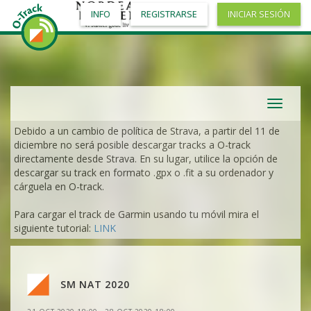
INFO
REGISTRARSE
INICIAR SESIÓN
VER
2DRERUN
VER
2DRERUN
Toggle
VER
2DRERUN
navigat
Debido a un cambio de política de Strava, a partir del 11 de
VER
2DRERUN
diciembre no será posible descargar tracks a O-track
directamente desde Strava. En su lugar, utilice la opción de
descargar su track en formato .gpx o .fit a su ordenador y
VER
2DRERUN
cárguela en O-track.
Para cargar el track de Garmin usando tu móvil mira el
VER
2DRERUN
siguiente tutorial:
LINK
VER
2DRERUN
VER
2DRERUN
SM NAT 2020
VER
2DRERUN
VER
2DRERUN