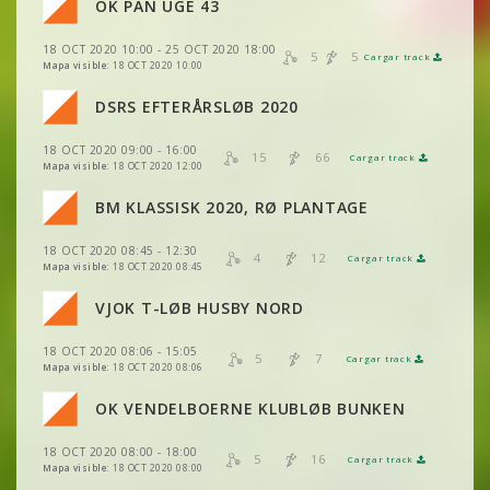
OK PAN UGE 43
VER
2DRERUN
18 OCT 2020 10:00 - 25 OCT 2020 18:00
VER
2DRERUN
5
5
Cargar track
VER
2DRERUN
Mapa visible:
18 OCT 2020 10:00
VER
2DRERUN
DSRS EFTERÅRSLØB 2020
VER
2DRERUN
VER
2DRERUN
18 OCT 2020 09:00 - 16:00
VER
2DRERUN
15
66
Cargar track
VER
2DRERUN
Mapa visible:
18 OCT 2020 12:00
VER
2DRERUN
BM KLASSISK 2020, RØ PLANTAGE
VER
2DRERUN
VER
2DRERUN
18 OCT 2020 08:45 - 12:30
VER
2DRERUN
4
12
Cargar track
VER
2DRERUN
Mapa visible:
18 OCT 2020 08:45
VER
2DRERUN
VER
2DRERUN
VJOK T-LØB HUSBY NORD
VER
2DRERUN
VER
2DRERUN
18 OCT 2020 08:06 - 15:05
VER
2DRERUN
5
7
Cargar track
VER
2DRERUN
Mapa visible:
18 OCT 2020 08:06
OK VENDELBOERNE KLUBLØB BUNKEN
VER
2DRERUN
VER
2DRERUN
VER
2DRERUN
18 OCT 2020 08:00 - 18:00
5
16
Cargar track
VER
2DRERUN
VER
2DRERUN
Mapa visible:
18 OCT 2020 08:00