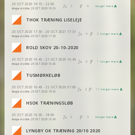
VER
2DRERUN
20 OCT 2020 19:15 - 22:00
VER
2DRERUN
3
4
Cargar track
VER
2DRERUN
Mapa visible:
20 OCT 2020 19:15
VER
2DRERUN
THOK TRÆNING LISELEJE
VER
2DRERUN
VER
2DRERUN
20 OCT 2020 17:30 - 20 OCT 2021 17:31
VER
2DRERUN
4
2
Cargar track
VER
2DRERUN
Mapa visible:
20 OCT 2020 17:30
VER
2DRERUN
ROLD SKOV 20-10-2020
VER
2DRERUN
20 OCT 2020 16:45 - 21 OCT 2020 16:45
VER
2DRERUN
6
1
Cargar track
VER
2DRERUN
Mapa visible:
20 OCT 2020 16:45
VER
2DRERUN
TUSMØRKELØB
VER
2DRERUN
20 OCT 2020 16:45 - 22 OCT 2020 07:00
VER
2DRERUN
5
11
Cargar track
VER
2DRERUN
Mapa visible:
20 OCT 2020 18:35
VER
2DRERUN
VER
2DRERUN
HSOK TRÆNINGSLØB
VER
2DRERUN
VER
2DRERUN
20 OCT 2020 16:30 - 18:00
VER
2DRERUN
4
3
Cargar track
VER
2DRERUN
Mapa visible:
20 OCT 2020 16:30
VER
2DRERUN
LYNGBY OK TRÆNING 20/10 2020
VER
2DRERUN