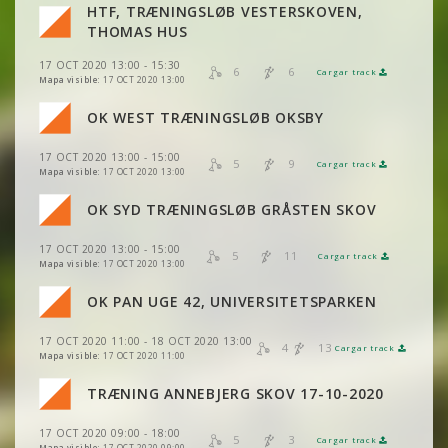
HTF, TRÆNINGSLØB VESTERSKOVEN,
VER
2DRERUN
VER
2DRERUN
THOMAS HUS
VER
2DRERUN
17 OCT 2020 13:00 - 15:30
VER
2DRERUN
6
6
Cargar track
VER
2DRERUN
Mapa visible:
17 OCT 2020 13:00
VER
2DRERUN
OK WEST TRÆNINGSLØB OKSBY
VER
2DRERUN
17 OCT 2020 13:00 - 15:00
VER
2DRERUN
5
9
Cargar track
VER
2DRERUN
Mapa visible:
17 OCT 2020 13:00
VER
2DRERUN
OK SYD TRÆNINGSLØB GRÅSTEN SKOV
VER
2DRERUN
VER
2DRERUN
17 OCT 2020 13:00 - 15:00
VER
2DRERUN
5
11
Cargar track
VER
2DRERUN
Mapa visible:
17 OCT 2020 13:00
VER
2DRERUN
OK PAN UGE 42, UNIVERSITETSPARKEN
VER
2DRERUN
17 OCT 2020 11:00 - 18 OCT 2020 13:00
VER
2DRERUN
4
13
Cargar track
VER
2DRERUN
Mapa visible:
17 OCT 2020 11:00
TRÆNING ANNEBJERG SKOV 17-10-2020
VER
2DRERUN
17 OCT 2020 09:00 - 18:00
5
3
Cargar track
Mapa visible:
17 OCT 2020 09:00