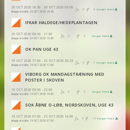
VER
2DRERUN
VER
2DRERUN
20 OCT 2020 16:30 - 30 OCT 2020 09:00
VER
VER
2DRERUN
2DRERUN
4
4
Cargar track
VER
2DRERUN
Mapa visible:
20 OCT 2020 18:30
VER
2DRERUN
VER
2DRERUN
IFKAR HALDEGE/HEDEPLANTAGEN
VER
VER
2DRERUN
2DRERUN
VER
2DRERUN
20 OCT 2020 08:00 - 21:00
VER
2DRERUN
3
9
Cargar track
VER
VER
2DRERUN
2DRERUN
Mapa visible:
20 OCT 2020 10:00
VER
2DRERUN
OK PAN UGE 43
VER
2DRERUN
VER
2DRERUN
VER
2DRERUN
VER
2DRERUN
19 OCT 2020 17:00 - 25 OCT 2020 20:23
5
7
Cargar track
VER
2DRERUN
VER
2DRERUN
Mapa visible:
19 OCT 2020 17:00
VER
2DRERUN
VIBORG OK MANDAGSTRÆNING MED
VER
2DRERUN
VER
2DRERUN
POSTER I SKOVEN
VER
2DRERUN
VER
2DRERUN
19 OCT 2020 08:00 - 22:00
VER
2DRERUN
4
5
Cargar track
VER
2DRERUN
Mapa visible:
19 OCT 2020 18:00
VER
2DRERUN
VER
2DRERUN
SOK ÅBNE O-LØB, NORDSKOVEN, UGE 43
VER
2DRERUN
VER
2DRERUN
19 OCT 2020 07:00 - 25 OCT 2020 16:00
VER
2DRERUN
9
19
Cargar track
VER
2DRERUN
Mapa visible:
19 OCT 2020 07:00
VER
2DRERUN