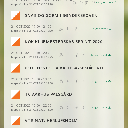
21 OCT 2020 18:00 - 28 OCT 2020 18:00
VER
2DRERUN
14
49
Cargar track
VER
2DRERUN
Mapa visible:
21 OCT 2020 21:30
VER
2DRERUN
SNAB OG GORM I SØNDERSKOVEN
VER
2DRERUN
21 OCT 2020 17:00 - 21:00
VER
2DRERUN
4
11
Cargar track
VER
2DRERUN
Mapa visible:
21 OCT 2020 19:00
VER
2DRERUN
VER
2DRERUN
KOK KLUBMESTERSKAB SPRINT 2020
VER
2DRERUN
VER
2DRERUN
21 OCT 2020 16:30 - 20:00
VER
2DRERUN
5
7
Cargar track
VER
2DRERUN
Mapa visible:
21 OCT 2020 17:45
VER
2DRERUN
PED CHESTE. LA VALLESA-SEMÁFORO
VER
2DRERUN
21 OCT 2020 15:30 - 19:31
VER
2DRERUN
4
3
Cargar track
VER
2DRERUN
Mapa visible:
21 OCT 2020 19:30
TC AARHUS PALSGÅRD
VER
2DRERUN
21 OCT 2020 15:00 - 22:00
VER
2DRERUN
6
6
Cargar track
VER
2DRERUN
Mapa visible:
21 OCT 2020 18:00
VER
2DRERUN
VER
2DRERUN
VTR NAT: HERLUFSHOLM
VER
2DRERUN