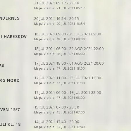
VER
2DRERUN
VER
2DRERUN
21 JUL 2021 05:17 - 23:18
Mapa visible:
21 JUL 2021 05:17
VER
2DRERUN
VER
2DRERUN
VER
2DRERUN
ØNDERNES
VER
2DRERUN
20 JUL 2021 16:54 - 20:55
Mapa visible:
20 JUL 2021 16:54
VER
2DRERUN
VER
2DRERUN
VER
2DRERUN
VER
2DRERUN
VER
2DRERUN
18 JUL 2021 09:00 - 25 JUL 2021 09:00
 I HARESKOV
VER
Mapa visible:
2DRERUN
18 JUL 2021 09:00
VER
2DRERUN
VER
2DRERUN
VER
2DRERUN
18 JUL 2021 06:00 - 29 AGO 2021 22:00
VER
2DRERUN
VER
2DRERUN
VER
Mapa visible:
2DRERUN
18 JUL 2021 06:00
VER
2DRERUN
VER
2DRERUN
VER
2DRERUN
VER
2DRERUN
17 JUL 2021 18:00 - 01 AGO 2021 20:00
30
VER
2DRERUN
VER
Mapa visible:
2DRERUN
17 JUL 2021 18:00
VER
2DRERUN
VER
2DRERUN
VER
2DRERUN
17 JUL 2021 11:00 - 23 JUL 2021 12:00
ORG NORD
VER
2DRERUN
VER
Mapa visible:
2DRERUN
17 JUL 2021 11:00
VER
2DRERUN
VER
2DRERUN
VER
2DRERUN
17 JUL 2021 06:00 - 18 JUL 2021 22:00
VER
2DRERUN
VER
Mapa visible:
2DRERUN
17 JUL 2021 06:00
VER
2DRERUN
VER
2DRERUN
VER
2DRERUN
15 JUL 2021 07:00 - 20:30
VEN 15/7
VER
2DRERUN
VER
Mapa visible:
2DRERUN
15 JUL 2021 07:00
VER
2DRERUN
VER
2DRERUN
VER
2DRERUN
14 JUL 2021 17:40 - 20:00
LI KL. 18
VER
Mapa visible:
2DRERUN
14 JUL 2021 17:40
VER
2DRERUN