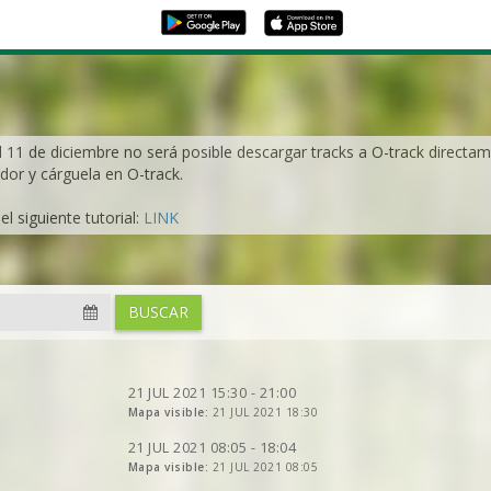
VER
2DRERUN
VER
2DRERUN
VER
2DRERUN
VER
2DRERUN
l 11 de diciembre no será posible descargar tracks a O-track directame
VER
2DRERUN
dor y cárguela en O-track.
VER
2DRERUN
l siguiente tutorial:
VER
2DRERUN
LINK
VER
2DRERUN
VER
2DRERUN
VER
2DRERUN
BUSCAR
VER
2DRERUN
VER
2DRERUN
VER
2DRERUN
VER
2DRERUN
21 JUL 2021 15:30 - 21:00
VER
2DRERUN
VER
Mapa visible:
2DRERUN
21 JUL 2021 18:30
VER
2DRERUN
VER
2DRERUN
VER
2DRERUN
21 JUL 2021 08:05 - 18:04
VER
Mapa visible:
2DRERUN
21 JUL 2021 08:05
VER
2DRERUN