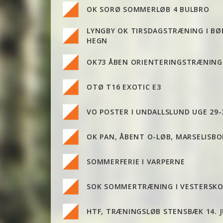
OK SORØ SOMMERLØB 4 BULBRO
LYNGBY OK TIRSDAGSTRÆNING I B
HEGN
OK73 ÅBEN ORIENTERINGSTRÆNING
OTØ T16 EXOTIC E3
VO POSTER I UNDALLSLUND UGE 29-
OK PAN, ÅBENT O-LØB, MARSELISB
SOMMERFERIE I VARPERNE
SOK SOMMERTRÆNING I VESTERSKO
HTF, TRÆNINGSLØB STENSBÆK 14. JU