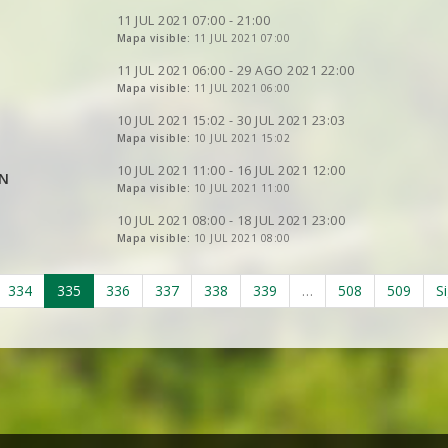
VER
2DRERUN
VER
2DRERUN
11 JUL 2021 07:00 - 21:00
VER
2DRERUN
VER
Mapa visible:
2DRERUN
11 JUL 2021 07:00
VER
2DRERUN
VER
2DRERUN
VER
2DRERUN
11 JUL 2021 06:00 - 29 AGO 2021 22:00
VER
2DRERUN
VER
2DRERUN
Mapa visible:
11 JUL 2021 06:00
VER
2DRERUN
VER
2DRERUN
VER
2DRERUN
10 JUL 2021 15:02 - 30 JUL 2021 23:03
VER
2DRERUN
VER
Mapa visible:
2DRERUN
10 JUL 2021 15:02
VER
2DRERUN
VER
2DRERUN
VER
2DRERUN
10 JUL 2021 11:00 - 16 JUL 2021 12:00
EN
VER
Mapa visible:
2DRERUN
10 JUL 2021 11:00
VER
2DRERUN
VER
2DRERUN
10 JUL 2021 08:00 - 18 JUL 2021 23:00
Mapa visible:
10 JUL 2021 08:00
VER
2DRERUN
334
335
336
337
338
339
…
508
509
S