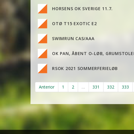
HORSENS OK SVERIGE 11.7.
OTØ T15 EXOTIC E2
SWIMRUN CAS/AAA
OK PAN, ÅBENT O-LØB, GRUMSTOL
RSOK 2021 SOMMERFERIELØB
Anterior
1
2
…
331
332
333