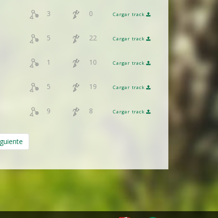
3
0
Cargar track
5
22
Cargar track
1
10
Cargar track
5
19
Cargar track
9
8
Cargar track
iguiente