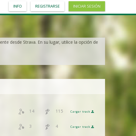
INFO
REGISTRARSE
INICIAR SESIÓN
nte desde Strava. En su lugar, utilice la opción de
14
115
Cargar track
3
4
Cargar track