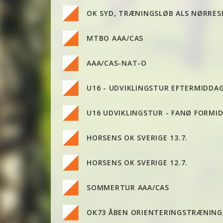
OK SYD, TRÆNINGSLØB ALS NØRRE
MTBO AAA/CAS
AAA/CAS-NAT-O
U16 - UDVIKLINGSTUR EFTERMIDDA
U16 UDVIKLINGSTUR - FANØ FORMI
HORSENS OK SVERIGE 13.7.
HORSENS OK SVERIGE 12.7.
SOMMERTUR AAA/CAS
OK73 ÅBEN ORIENTERINGSTRÆNING