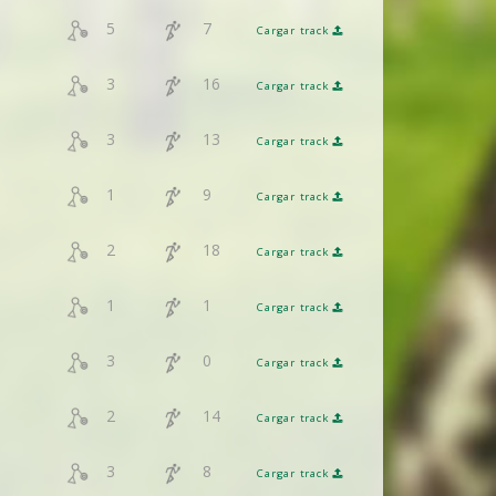
5
7
Cargar track
3
16
Cargar track
3
13
Cargar track
1
9
Cargar track
2
18
Cargar track
1
1
Cargar track
3
0
Cargar track
2
14
Cargar track
3
8
Cargar track