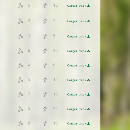
6
10
Cargar track
4
2
Cargar track
3
5
Cargar track
6
30
Cargar track
4
9
Cargar track
5
12
Cargar track
7
10
Cargar track
5
22
Cargar track
5
10
Cargar track