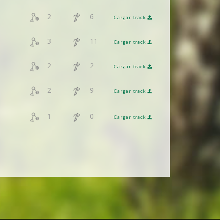
2
6
Cargar track
3
11
Cargar track
2
2
Cargar track
2
9
Cargar track
1
0
Cargar track