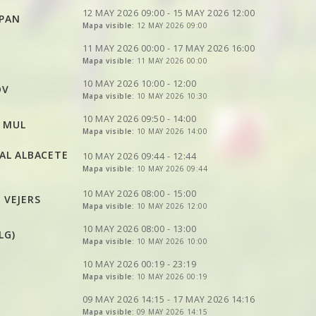
VER
2DRERUN
VER
2DRERUN
VER
2DRERUN
VER
2DRERUN
12 MAY 2026 09:00 - 15 MAY 2026 12:00
 PAN
VER
2DRERUN
VER
2DRERUN
VER
VER
Mapa visible:
2DRERUN
2DRERUN
12 MAY 2026 09:00
VER
2DRERUN
VER
2DRERUN
VER
VER
2DRERUN
2DRERUN
VER
VER
2DRERUN
2DRERUN
11 MAY 2026 00:00 - 17 MAY 2026 16:00
VER
2DRERUN
VER
VER
Mapa visible:
2DRERUN
2DRERUN
11 MAY 2026 00:00
VER
VER
2DRERUN
2DRERUN
VER
2DRERUN
VER
VER
2DRERUN
2DRERUN
VER
2DRERUN
10 MAY 2026 10:00 - 12:00
OV
VER
Mapa visible:
2DRERUN
10 MAY 2026 10:30
VER
VER
2DRERUN
2DRERUN
VER
2DRERUN
VER
2DRERUN
VER
2DRERUN
VER
2DRERUN
10 MAY 2026 09:50 - 14:00
D MUL
Mapa visible:
10 MAY 2026 14:00
VER
2DRERUN
VER
2DRERUN
VER
2DRERUN
VER
2DRERUN
IAL ALBACETE
VER
2DRERUN
10 MAY 2026 09:44 - 12:44
Mapa visible:
10 MAY 2026 09:44
VER
2DRERUN
VER
2DRERUN
VER
2DRERUN
10 MAY 2026 08:00 - 15:00
 VEJERS
VER
Mapa visible:
2DRERUN
10 MAY 2026 12:00
VER
2DRERUN
10 MAY 2026 08:00 - 13:00
LG)
Mapa visible:
10 MAY 2026 10:00
VER
2DRERUN
10 MAY 2026 00:19 - 23:19
VER
Mapa visible:
2DRERUN
10 MAY 2026 00:19
VER
2DRERUN
VER
2DRERUN
09 MAY 2026 14:15 - 17 MAY 2026 14:16
Mapa visible:
09 MAY 2026 14:15
VER
2DRERUN