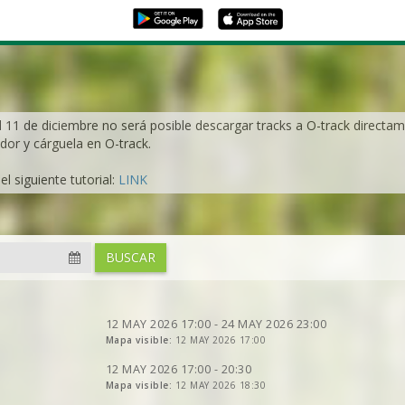
l 11 de diciembre no será posible descargar tracks a O-track directame
dor y cárguela en O-track.
l siguiente tutorial:
LINK
VER
2DRERUN
BUSCAR
VER
2DRERUN
VER
2DRERUN
VER
2DRERUN
VER
2DRERUN
VER
2DRERUN
VER
2DRERUN
12 MAY 2026 17:00 - 24 MAY 2026 23:00
VER
Mapa visible:
2DRERUN
12 MAY 2026 17:00
VER
2DRERUN
VER
2DRERUN
12 MAY 2026 17:00 - 20:30
VER
2DRERUN
Mapa visible:
12 MAY 2026 18:30
VER
2DRERUN