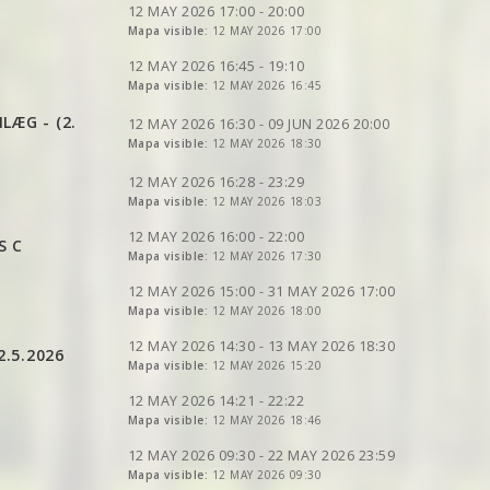
VER
2DRERUN
VER
2DRERUN
12 MAY 2026 17:00 - 20:00
VER
Mapa visible:
2DRERUN
12 MAY 2026 17:00
VER
2DRERUN
VER
2DRERUN
VER
2DRERUN
VER
2DRERUN
12 MAY 2026 16:45 - 19:10
Mapa visible:
12 MAY 2026 16:45
VER
2DRERUN
VER
2DRERUN
LÆG - (2.
VER
2DRERUN
12 MAY 2026 16:30 - 09 JUN 2026 20:00
Mapa visible:
12 MAY 2026 18:30
VER
2DRERUN
VER
2DRERUN
VER
2DRERUN
VER
2DRERUN
12 MAY 2026 16:28 - 23:29
VER
2DRERUN
VER
Mapa visible:
2DRERUN
12 MAY 2026 18:03
VER
2DRERUN
VER
2DRERUN
VER
2DRERUN
12 MAY 2026 16:00 - 22:00
S C
VER
Mapa visible:
2DRERUN
12 MAY 2026 17:30
VER
2DRERUN
VER
2DRERUN
VER
2DRERUN
12 MAY 2026 15:00 - 31 MAY 2026 17:00
VER
Mapa visible:
2DRERUN
12 MAY 2026 18:00
VER
2DRERUN
VER
2DRERUN
VER
2DRERUN
12 MAY 2026 14:30 - 13 MAY 2026 18:30
.5.2026
VER
2DRERUN
VER
Mapa visible:
2DRERUN
12 MAY 2026 15:20
VER
2DRERUN
VER
2DRERUN
VER
2DRERUN
VER
2DRERUN
12 MAY 2026 14:21 - 22:22
VER
2DRERUN
VER
Mapa visible:
2DRERUN
12 MAY 2026 18:46
VER
2DRERUN
VER
2DRERUN
VER
2DRERUN
VER
2DRERUN
12 MAY 2026 09:30 - 22 MAY 2026 23:59
VER
2DRERUN
VER
2DRERUN
VER
2DRERUN
VER
Mapa visible:
2DRERUN
12 MAY 2026 09:30
VER
2DRERUN