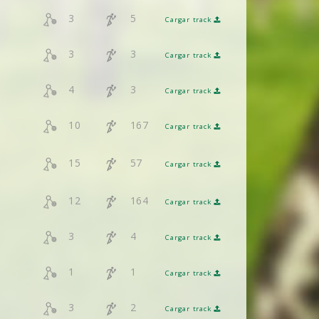
3
5
Cargar track
3
3
Cargar track
4
3
Cargar track
10
167
Cargar track
15
57
Cargar track
12
164
Cargar track
3
4
Cargar track
1
1
Cargar track
3
2
Cargar track