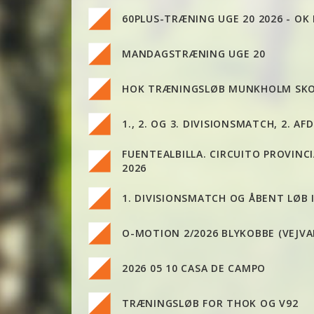
60PLUS-TRÆNING UGE 20 2026 - OK
MANDAGSTRÆNING UGE 20
HOK TRÆNINGSLØB MUNKHOLM SK
1., 2. OG 3. DIVISIONSMATCH, 2. AF
FUENTEALBILLA. CIRCUITO PROVINC
2026
1. DIVISIONSMATCH OG ÅBENT LØB I
O-MOTION 2/2026 BLYKOBBE (VEJVA
2026 05 10 CASA DE CAMPO
TRÆNINGSLØB FOR THOK OG V92