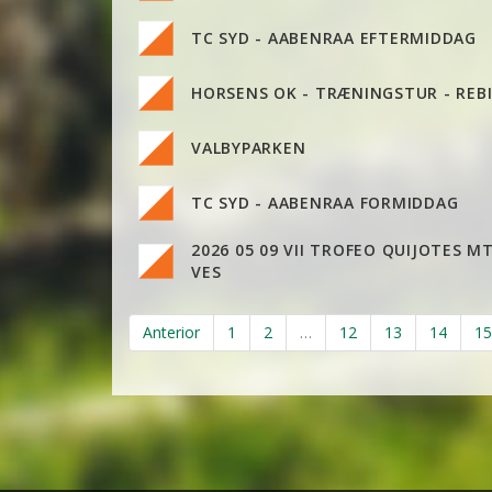
TC SYD - AABENRAA EFTERMIDDAG
HORSENS OK - TRÆNINGSTUR - REB
VALBYPARKEN
TC SYD - AABENRAA FORMIDDAG
2026 05 09 VII TROFEO QUIJOTES M
VES
Anterior
1
2
…
12
13
14
15