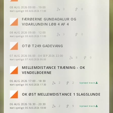
08 AUG 2026 09:00 - 19:00
3
0
Kort synligt:
08 AUG 2026 11:00
FÆRØERNE GUNDADALUR OG
VIDARLUNDIN LØB 4 AF 4
08 AUG 2026 09:00 - 12:00
3
0
Kort synligt:
08 AUG 2026 11:00
OTØ T249 GADEVANG
07 AUG 2026 06:00 - 04 SEP 2026 22:00
8
0
Kort synligt:
07 AUG 2026 06:00
MELLEMDISTANCE TRÆNING - OK
VIS
2DRERUN
VENDELBOERNE
06 AUG 2026 17:00 - 18:30
2
2
Upload track
VIS
2DRERUN
Kort synligt:
06 AUG 2026 17:30
OK ØST MELLEMDISTANCE 1 SLAGSLUNDE
VIS
2DRERUN
VIS
2DRERUN
06 AUG 2026 16:30 - 20:30
VIS
2DRERUN
2
9
Upload track
VIS
2DRERUN
Kort synligt:
06 AUG 2026 18:00