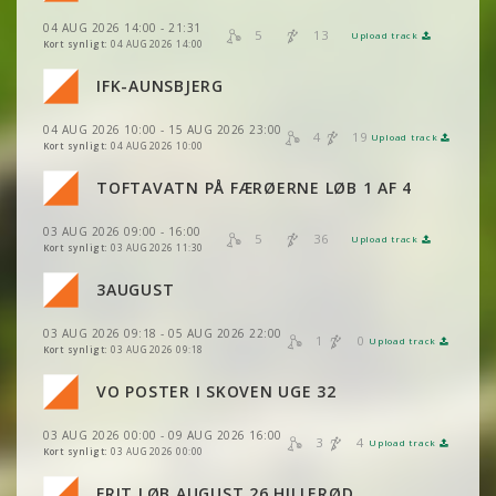
VIS
2DRERUN
04 AUG 2026 14:00 - 21:31
VIS
2DRERUN
5
13
Upload track
VIS
2DRERUN
Kort synligt:
04 AUG 2026 14:00
VIS
2DRERUN
IFK-AUNSBJERG
VIS
2DRERUN
04 AUG 2026 10:00 - 15 AUG 2026 23:00
VIS
2DRERUN
4
19
Upload track
VIS
2DRERUN
Kort synligt:
04 AUG 2026 10:00
TOFTAVATN PÅ FÆRØERNE LØB 1 AF 4
VIS
2DRERUN
03 AUG 2026 09:00 - 16:00
5
36
Upload track
VIS
2DRERUN
Kort synligt:
03 AUG 2026 11:30
3AUGUST
03 AUG 2026 09:18 - 05 AUG 2026 22:00
VIS
2DRERUN
1
0
Upload track
VIS
2DRERUN
Kort synligt:
03 AUG 2026 09:18
VO POSTER I SKOVEN UGE 32
VIS
2DRERUN
03 AUG 2026 00:00 - 09 AUG 2026 16:00
VIS
2DRERUN
3
4
Upload track
VIS
2DRERUN
Kort synligt:
03 AUG 2026 00:00
FRIT LØB AUGUST 26 HILLERØD