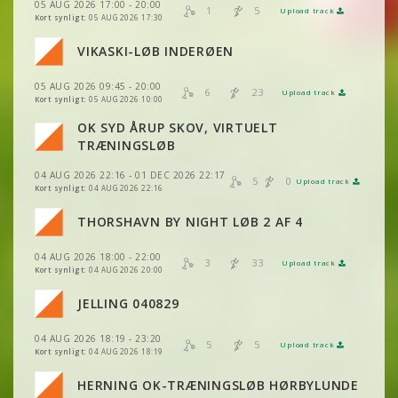
VIS
2DRERUN
05 AUG 2026 17:00 - 20:00
VIS
2DRERUN
1
5
Upload track
VIS
2DRERUN
Kort synligt:
05 AUG 2026 17:30
VIKASKI-LØB INDERØEN
VIS
2DRERUN
VIS
2DRERUN
05 AUG 2026 09:45 - 20:00
6
23
Upload track
VIS
2DRERUN
VIS
2DRERUN
Kort synligt:
05 AUG 2026 10:00
OK SYD ÅRUP SKOV, VIRTUELT
VIS
2DRERUN
TRÆNINGSLØB
VIS
2DRERUN
04 AUG 2026 22:16 - 01 DEC 2026 22:17
VIS
2DRERUN
5
0
Upload track
VIS
2DRERUN
Kort synligt:
04 AUG 2026 22:16
VIS
2DRERUN
THORSHAVN BY NIGHT LØB 2 AF 4
VIS
2DRERUN
VIS
2DRERUN
04 AUG 2026 18:00 - 22:00
VIS
2DRERUN
3
33
Upload track
VIS
2DRERUN
Kort synligt:
04 AUG 2026 20:00
VIS
2DRERUN
JELLING 040829
VIS
2DRERUN
04 AUG 2026 18:19 - 23:20
VIS
2DRERUN
5
5
Upload track
VIS
2DRERUN
Kort synligt:
04 AUG 2026 18:19
VIS
2DRERUN
HERNING OK-TRÆNINGSLØB HØRBYLUNDE
VIS
2DRERUN