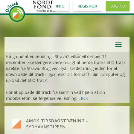
INFO
REGISTRER
LOG IND
Toggle
navigat
På grund af en ændring i Strava’s vilkår vil det per 11.
december ikke længere være muligt at hente tracks til O-track
direkte fra Strava. Brug venligst i stedet muligheden for at
downloade dit track i .gpx- eller .fit-format til din computer og
upload det til O-track.
For at uploade dit track fra Garmin ved hjælp af din
mobiltelefon, se følgende vejledning:
LINK
AMOK TIRSDAGSTRÆNING -
SYDHAVNSTIPPEN