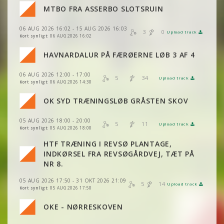
VIS
2DRERUN
MTBO FRA ASSERBO SLOTSRUIN
VIS
2DRERUN
VIS
2DRERUN
06 AUG 2026 16:02 - 15 AUG 2026 16:03
VIS
2DRERUN
3
0
Upload track
VIS
2DRERUN
Kort synligt:
06 AUG 2026 16:02
VIS
2DRERUN
HAVNARDALUR PÅ FÆRØERNE LØB 3 AF 4
VIS
2DRERUN
06 AUG 2026 12:00 - 17:00
VIS
2DRERUN
5
34
Upload track
VIS
2DRERUN
Kort synligt:
06 AUG 2026 14:30
VIS
2DRERUN
OK SYD TRÆNINGSLØB GRÅSTEN SKOV
VIS
2DRERUN
VIS
2DRERUN
05 AUG 2026 18:00 - 20:00
5
11
Upload track
VIS
2DRERUN
Kort synligt:
05 AUG 2026 18:00
VIS
2DRERUN
HTF TRÆNING I REVSØ PLANTAGE,
VIS
2DRERUN
INDKØRSEL FRA REVSØGÅRDVEJ, TÆT PÅ
VIS
2DRERUN
NR 8.
VIS
2DRERUN
05 AUG 2026 17:50 - 31 OKT 2026 21:09
5
14
Upload track
VIS
2DRERUN
Kort synligt:
05 AUG 2026 17:50
VIS
2DRERUN
OKE - NØRRESKOVEN