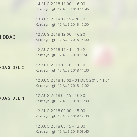
VIS
2DRERUN
14 AUG 2018 11:00 - 16:00
VIS
Kort synligt:
2DRERUN
14 AUG 2018 11:45
VIS
2DRERUN
VIS
2DRERUN
13 AUG 2018 17:15 - 20:30
G
Kort synligt:
13 AUG 2018 17:30
VIS
2DRERUN
VIS
2DRERUN
12 AUG 2018 13:00 - 16:30
MIDDAG
Kort synligt:
12 AUG 2018 15:00
VIS
2DRERUN
12 AUG 2018 11:41 - 13:42
Kort synligt:
12 AUG 2018 11:41
VIS
2DRERUN
12 AUG 2018 10:30 - 11:30
DAG DEL 2
Kort synligt:
12 AUG 2018 11:30
VIS
2DRERUN
12 AUG 2018 10:02 - 31 DEC 2018 14:01
VIS
2DRERUN
Kort synligt:
12 AUG 2018 10:02
VIS
2DRERUN
VIS
2DRERUN
VIS
2DRERUN
12 AUG 2018 09:15 - 10:30
DAG DEL 1
VIS
2DRERUN
VIS
2DRERUN
VIS
Kort synligt:
2DRERUN
12 AUG 2018 10:30
VIS
2DRERUN
VIS
2DRERUN
VIS
2DRERUN
VIS
2DRERUN
VIS
2DRERUN
12 AUG 2018 09:00 - 15:00
VIS
2DRERUN
VIS
2DRERUN
VIS
Kort synligt:
2DRERUN
12 AUG 2018 14:30
VIS
2DRERUN
VIS
2DRERUN
VIS
2DRERUN
VIS
2DRERUN
12 AUG 2018 08:45 - 12:00
VIS
2DRERUN
VIS
Kort synligt:
2DRERUN
12 AUG 2018 08:45
VIS
2DRERUN