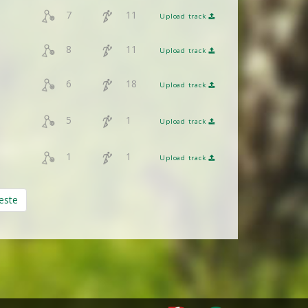
7
11
Upload track
8
11
Upload track
6
18
Upload track
5
1
Upload track
1
1
Upload track
ste