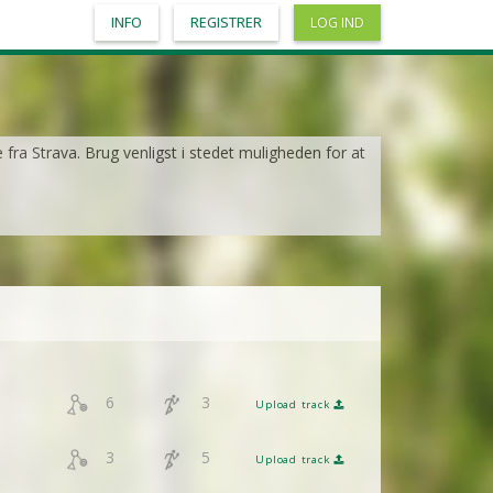
INFO
REGISTRER
LOG IND
e fra Strava. Brug venligst i stedet muligheden for at
6
3
Upload track
3
5
Upload track