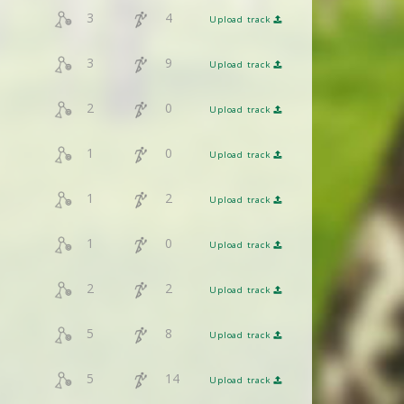
3
4
Upload track
3
9
Upload track
2
0
Upload track
1
0
Upload track
1
2
Upload track
1
0
Upload track
2
2
Upload track
5
8
Upload track
5
14
Upload track