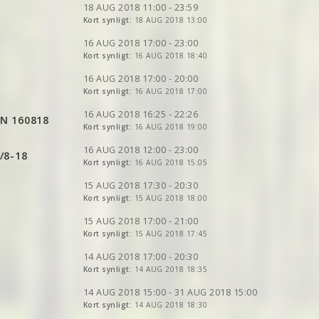
VIS
2DRERUN
VIS
2DRERUN
18 AUG 2018 11:00 - 23:59
VIS
2DRERUN
VIS
2DRERUN
VIS
Kort synligt:
2DRERUN
18 AUG 2018 13:00
VIS
2DRERUN
VIS
2DRERUN
VIS
2DRERUN
VIS
2DRERUN
16 AUG 2018 17:00 - 23:00
VIS
2DRERUN
VIS
2DRERUN
VIS
Kort synligt:
2DRERUN
16 AUG 2018 18:40
VIS
2DRERUN
VIS
2DRERUN
VIS
2DRERUN
VIS
2DRERUN
16 AUG 2018 17:00 - 20:00
VIS
2DRERUN
VIS
Kort synligt:
2DRERUN
16 AUG 2018 17:00
VIS
2DRERUN
VIS
2DRERUN
VIS
2DRERUN
16 AUG 2018 16:25 - 22:26
N 160818
VIS
Kort synligt:
2DRERUN
16 AUG 2018 19:00
VIS
2DRERUN
VIS
2DRERUN
16 AUG 2018 12:00 - 23:00
/8-18
VIS
2DRERUN
VIS
Kort synligt:
2DRERUN
16 AUG 2018 15:05
VIS
2DRERUN
VIS
2DRERUN
VIS
2DRERUN
VIS
2DRERUN
15 AUG 2018 17:30 - 20:30
VIS
2DRERUN
VIS
Kort synligt:
2DRERUN
15 AUG 2018 18:00
VIS
2DRERUN
VIS
2DRERUN
VIS
2DRERUN
VIS
2DRERUN
15 AUG 2018 17:00 - 21:00
VIS
2DRERUN
VIS
Kort synligt:
2DRERUN
15 AUG 2018 17:45
VIS
2DRERUN
VIS
2DRERUN
VIS
2DRERUN
14 AUG 2018 17:00 - 20:30
VIS
Kort synligt:
2DRERUN
14 AUG 2018 18:35
VIS
2DRERUN
VIS
2DRERUN
14 AUG 2018 15:00 - 31 AUG 2018 15:00
VIS
Kort synligt:
2DRERUN
14 AUG 2018 18:30
VIS
2DRERUN