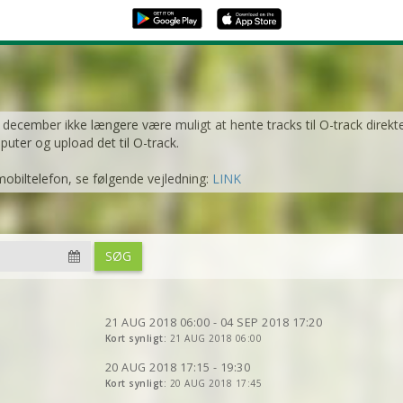
1. december ikke længere være muligt at hente tracks til O-track direkt
mputer og upload det til O-track.
mobiltelefon, se følgende vejledning:
LINK
VIS
2DRERUN
VIS
2DRERUN
SØG
VIS
2DRERUN
VIS
2DRERUN
VIS
2DRERUN
21 AUG 2018 06:00 - 04 SEP 2018 17:20
VIS
Kort synligt:
2DRERUN
21 AUG 2018 06:00
VIS
2DRERUN
VIS
2DRERUN
VIS
2DRERUN
20 AUG 2018 17:15 - 19:30
VIS
Kort synligt:
2DRERUN
20 AUG 2018 17:45
VIS
2DRERUN