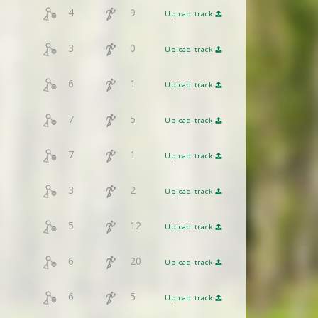
4
9
Upload track
3
0
Upload track
6
1
Upload track
7
5
Upload track
7
1
Upload track
3
2
Upload track
5
12
Upload track
6
20
Upload track
6
5
Upload track