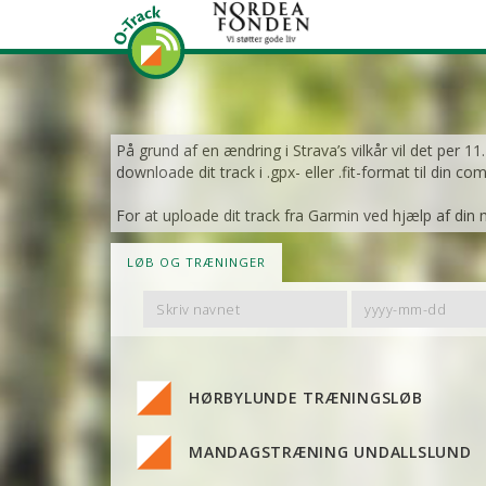
På grund af en ændring i Strava’s vilkår vil det per 1
downloade dit track i .gpx- eller .fit-format til din co
For at uploade dit track fra Garmin ved hjælp af din 
LØB OG TRÆNINGER
Filter
Filter
By
By
Name
Date
HØRBYLUNDE TRÆNINGSLØB
MANDAGSTRÆNING UNDALLSLUND