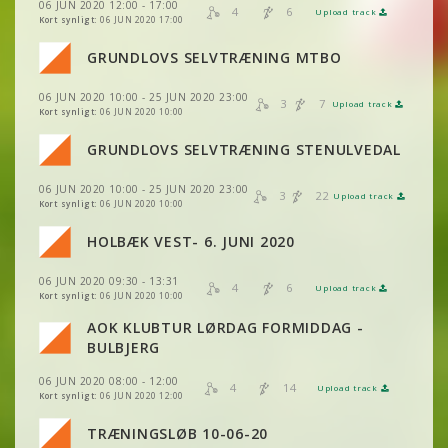
06 JUN 2020 12:00 - 17:00
VIS
2DRERUN
4
6
Upload track
VIS
2DRERUN
Kort synligt:
06 JUN 2020 17:00
VIS
2DRERUN
GRUNDLOVS SELVTRÆNING MTBO
VIS
2DRERUN
VIS
2DRERUN
06 JUN 2020 10:00 - 25 JUN 2020 23:00
VIS
2DRERUN
3
7
Upload track
VIS
2DRERUN
Kort synligt:
06 JUN 2020 10:00
VIS
VIS
2DRERUN
2DRERUN
GRUNDLOVS SELVTRÆNING STENULVEDAL
VIS
2DRERUN
06 JUN 2020 10:00 - 25 JUN 2020 23:00
VIS
VIS
2DRERUN
2DRERUN
3
22
Upload track
VIS
2DRERUN
Kort synligt:
06 JUN 2020 10:00
HOLBÆK VEST- 6. JUNI 2020
VIS
2DRERUN
VIS
VIS
2DRERUN
2DRERUN
06 JUN 2020 09:30 - 13:31
4
6
Upload track
VIS
2DRERUN
VIS
VIS
2DRERUN
2DRERUN
Kort synligt:
06 JUN 2020 10:00
AOK KLUBTUR LØRDAG FORMIDDAG -
VIS
2DRERUN
BULBJERG
VIS
2DRERUN
VIS
2DRERUN
06 JUN 2020 08:00 - 12:00
VIS
2DRERUN
4
14
Upload track
VIS
2DRERUN
Kort synligt:
06 JUN 2020 12:00
VIS
2DRERUN
VIS
2DRERUN
TRÆNINGSLØB 10-06-20
VIS
2DRERUN