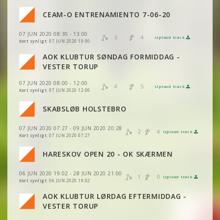
CEAM-O ENTRENAMIENTO 7-06-20
VIS
2DRERUN
VIS
2DRERUN
07 JUN 2020 08:30 - 13:00
3
4
Upload track
VIS
2DRERUN
VIS
2DRERUN
Kort synligt:
07 JUN 2020 10:00
AOK KLUBTUR SØNDAG FORMIDDAG -
VIS
2DRERUN
VIS
2DRERUN
VESTER TORUP
07 JUN 2020 08:00 - 12:00
VIS
2DRERUN
4
5
Upload track
VIS
2DRERUN
Kort synligt:
07 JUN 2020 12:00
SKABSLØB HOLSTEBRO
VIS
VIS
2DRERUN
2DRERUN
07 JUN 2020 07:27 - 09 JUN 2020 20:28
2
4
Upload track
VIS
VIS
2DRERUN
2DRERUN
Kort synligt:
07 JUN 2020 07:27
HARESKOV OPEN 20 - OK SKÆRMEN
VIS
2DRERUN
VIS
2DRERUN
06 JUN 2020 19:02 - 28 JUN 2020 21:00
1
0
Upload track
VIS
2DRERUN
VIS
2DRERUN
Kort synligt:
06 JUN 2020 19:02
VIS
2DRERUN
AOK KLUBTUR LØRDAG EFTERMIDDAG -
VIS
2DRERUN
VESTER TORUP
VIS
2DRERUN