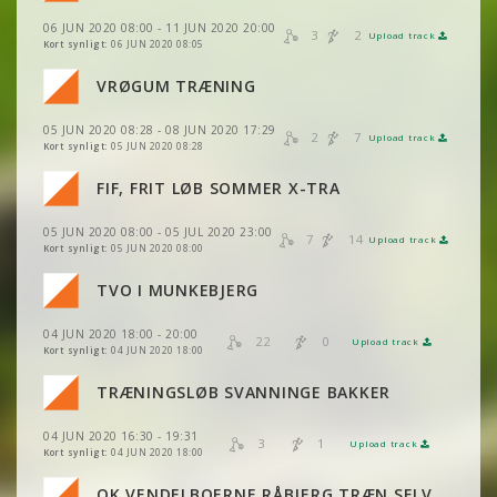
VIS
2DRERUN
VIS
2DRERUN
06 JUN 2020 08:00 - 11 JUN 2020 20:00
3
2
Upload track
VIS
2DRERUN
Kort synligt:
06 JUN 2020 08:05
VIS
2DRERUN
VIS
2DRERUN
VRØGUM TRÆNING
VIS
2DRERUN
VIS
2DRERUN
05 JUN 2020 08:28 - 08 JUN 2020 17:29
VIS
2DRERUN
2
7
Upload track
VIS
2DRERUN
Kort synligt:
05 JUN 2020 08:28
VIS
2DRERUN
FIF, FRIT LØB SOMMER X-TRA
VIS
2DRERUN
05 JUN 2020 08:00 - 05 JUL 2020 23:00
VIS
2DRERUN
7
14
Upload track
VIS
2DRERUN
Kort synligt:
05 JUN 2020 08:00
TVO I MUNKEBJERG
VIS
2DRERUN
VIS
2DRERUN
04 JUN 2020 18:00 - 20:00
VIS
2DRERUN
22
0
Upload track
VIS
2DRERUN
Kort synligt:
04 JUN 2020 18:00
VIS
2DRERUN
TRÆNINGSLØB SVANNINGE BAKKER
VIS
2DRERUN
04 JUN 2020 16:30 - 19:31
VIS
2DRERUN
3
1
Upload track
VIS
2DRERUN
Kort synligt:
04 JUN 2020 18:00
OK VENDELBOERNE RÅBJERG TRÆN SELV