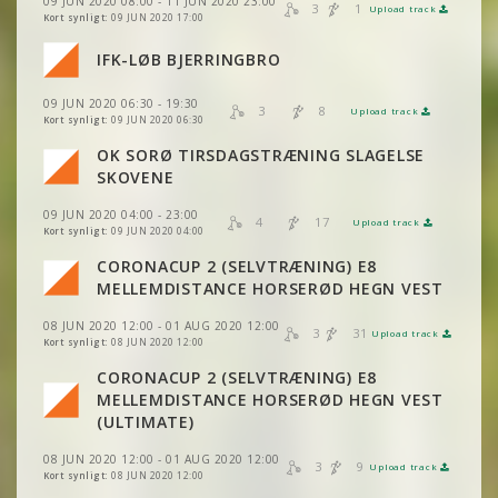
09 JUN 2020 08:00 - 11 JUN 2020 23:00
VIS
2DRERUN
3
1
Upload track
VIS
2DRERUN
Kort synligt:
09 JUN 2020 17:00
IFK-LØB BJERRINGBRO
VIS
2DRERUN
VIS
2DRERUN
09 JUN 2020 06:30 - 19:30
3
8
Upload track
VIS
2DRERUN
VIS
2DRERUN
Kort synligt:
09 JUN 2020 06:30
OK SORØ TIRSDAGSTRÆNING SLAGELSE
VIS
2DRERUN
SKOVENE
VIS
2DRERUN
09 JUN 2020 04:00 - 23:00
4
17
Upload track
VIS
2DRERUN
VIS
2DRERUN
Kort synligt:
09 JUN 2020 04:00
VIS
2DRERUN
CORONACUP 2 (SELVTRÆNING) E8
VIS
2DRERUN
MELLEMDISTANCE HORSERØD HEGN VEST
VIS
2DRERUN
08 JUN 2020 12:00 - 01 AUG 2020 12:00
3
31
Upload track
VIS
2DRERUN
Kort synligt:
08 JUN 2020 12:00
VIS
2DRERUN
VIS
2DRERUN
CORONACUP 2 (SELVTRÆNING) E8
VIS
2DRERUN
MELLEMDISTANCE HORSERØD HEGN VEST
VIS
2DRERUN
VIS
2DRERUN
(ULTIMATE)
VIS
2DRERUN
08 JUN 2020 12:00 - 01 AUG 2020 12:00
VIS
2DRERUN
3
9
Upload track
VIS
2DRERUN
Kort synligt:
08 JUN 2020 12:00
VIS
2DRERUN