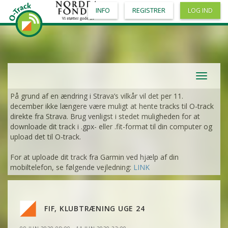
INFO
REGISTRER
LOG IND
Toggle
navigat
På grund af en ændring i Strava’s vilkår vil det per 11.
december ikke længere være muligt at hente tracks til O-track
direkte fra Strava. Brug venligst i stedet muligheden for at
downloade dit track i .gpx- eller .fit-format til din computer og
upload det til O-track.
For at uploade dit track fra Garmin ved hjælp af din
mobiltelefon, se følgende vejledning:
LINK
VIS
2DRERUN
FIF, KLUBTRÆNING UGE 24
VIS
2DRERUN