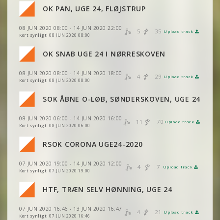
VIS
2DRERUN
OK PAN, UGE 24, FLØJSTRUP
VIS
2DRERUN
VIS
2DRERUN
08 JUN 2020 08:00 - 14 JUN 2020 22:00
VIS
2DRERUN
5
35
Upload track
VIS
2DRERUN
Kort synligt:
08 JUN 2020 08:00
VIS
2DRERUN
OK SNAB UGE 24 I NØRRESKOVEN
VIS
2DRERUN
08 JUN 2020 08:00 - 14 JUN 2020 18:00
VIS
2DRERUN
4
29
Upload track
VIS
2DRERUN
Kort synligt:
08 JUN 2020 08:00
VIS
2DRERUN
SOK ÅBNE O-LØB, SØNDERSKOVEN, UGE 24
VIS
2DRERUN
08 JUN 2020 06:00 - 14 JUN 2020 16:00
VIS
2DRERUN
11
70
Upload track
VIS
2DRERUN
Kort synligt:
08 JUN 2020 06:00
VIS
2DRERUN
RSOK CORONA UGE24-2020
VIS
2DRERUN
07 JUN 2020 19:00 - 14 JUN 2020 12:00
VIS
2DRERUN
4
7
Upload track
VIS
2DRERUN
Kort synligt:
07 JUN 2020 19:00
HTF, TRÆN SELV HØNNING, UGE 24
VIS
2DRERUN
07 JUN 2020 16:46 - 13 JUN 2020 16:47
VIS
2DRERUN
4
21
Upload track
VIS
2DRERUN
Kort synligt:
07 JUN 2020 16:46