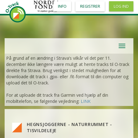
INFO
REGISTRER
LOG IND
Toggle
navigat
På grund af en ændring i Strava’s vilkår vil det per 11.
december ikke længere være muligt at hente tracks til O-track
direkte fra Strava. Brug venligst i stedet muligheden for at
downloade dit track i .gpx- eller .fit-format til din computer og
upload det til O-track.
For at uploade dit track fra Garmin ved hjælp af din
mobiltelefon, se følgende vejledning:
LINK
VIS
2DRERUN
VIS
2DRERUN
HEGNSJOGGERNE - NATURRUMMET -
VIS
2DRERUN
VIS
2DRERUN
TISVILDELEJE