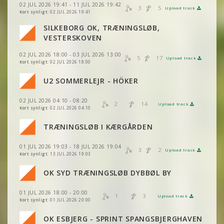
02 JUL 2026 19:41 - 11 JUL 2026 19:42
3
5
Upload track
VIS
2DRERUN
VIS
2DRERUN
Kort synligt:
02 JUL 2026 19:41
SILKEBORG OK, TRÆNINGSLØB,
VIS
2DRERUN
VESTERSKOVEN
02 JUL 2026 18:00 - 03 JUL 2026 13:00
5
17
Upload track
VIS
2DRERUN
Kort synligt:
02 JUL 2026 18:00
U2 SOMMERLEJR - HÖKER
VIS
2DRERUN
02 JUL 2026 04:10 - 08:20
VIS
2DRERUN
2
14
Upload track
VIS
2DRERUN
Kort synligt:
02 JUL 2026 04:10
TRÆNINGSLØB I KÆRGÅRDEN
VIS
2DRERUN
01 JUL 2026 19:03 - 18 JUL 2026 19:04
3
2
Upload track
VIS
2DRERUN
Kort synligt:
13 JUL 2026 19:03
OK SYD TRÆNINGSLØB DYBBØL BY
01 JUL 2026 18:00 - 20:00
1
3
Upload track
VIS
2DRERUN
Kort synligt:
01 JUL 2026 20:00
OK ESBJERG - SPRINT SPANGSBJERGHAVEN