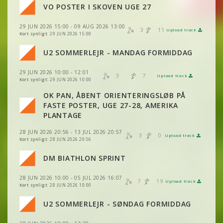
VO POSTER I SKOVEN UGE 27
VIS
2DRERUN
29 JUN 2026 15:00 - 09 AUG 2026 13:00
VIS
2DRERUN
3
11
VIS
2DRERUN
Upload track
VIS
2DRERUN
Kort synligt:
29 JUN 2026 15:00
U2 SOMMERLEJR - MANDAG FORMIDDAG
VIS
2DRERUN
VIS
2DRERUN
29 JUN 2026 10:00 - 12:01
3
7
Upload track
VIS
2DRERUN
Kort synligt:
29 JUN 2026 10:00
VIS
2DRERUN
VIS
2DRERUN
VIS
2DRERUN
OK PAN, ÅBENT ORIENTERINGSLØB PÅ
FASTE POSTER, UGE 27-28, AMERIKA
VIS
2DRERUN
VIS
2DRERUN
PLANTAGE
VIS
2DRERUN
28 JUN 2026 20:56 - 13 JUL 2026 20:57
VIS
2DRERUN
3
0
Upload track
VIS
2DRERUN
Kort synligt:
28 JUN 2026 20:56
VIS
2DRERUN
DM BIATHLON SPRINT
VIS
2DRERUN
VIS
2DRERUN
28 JUN 2026 10:00 - 05 JUL 2026 16:07
VIS
2DRERUN
7
19
Upload track
VIS
VIS
2DRERUN
2DRERUN
Kort synligt:
28 JUN 2026 10:00
VIS
2DRERUN
VIS
2DRERUN
U2 SOMMERLEJR - SØNDAG FORMIDDAG
VIS
2DRERUN
VIS
2DRERUN
VIS
2DRERUN
VIS
2DRERUN