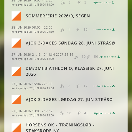
28 JUN 2026 10:00 - 12:20
VIS
2DRERUN
3
5
Upload track
VIS
2DRERUN
Kort synligt:
28 JUN 2026 10:00
VIS
2DRERUN
VIS
2DRERUN
VIS
2DRERUN
SOMMERFERIE 2026/0, SEGEN
VIS
2DRERUN
VIS
2DRERUN
VIS
2DRERUN
28 JUN 2026 08:00 - 22:00
VIS
2DRERUN
4
10
Upload track
VIS
2DRERUN
Kort synligt:
28 JUN 2026 09:30
VIS
2DRERUN
VJOK 3-DAGES SØNDAG 28. JUNI STRÅSØ
VIS
2DRERUN
VIS
2DRERUN
VIS
2DRERUN
27 JUN 2026 21:13 - 01 JUN 2027 21:14
10
50
Upload track
VIS
2DRERUN
VIS
2DRERUN
Kort synligt:
28 JUN 2026 12:00
DM/DMI BIATHLON O, KLASSISK 27. JUNI
VIS
2DRERUN
VIS
2DRERUN
VIS
2DRERUN
2026
VIS
2DRERUN
27 JUN 2026 15:04 - 21:05
VIS
2DRERUN
7
17
Upload track
VIS
2DRERUN
Kort synligt:
27 JUN 2026 15:04
VJOK 3-DAGES LØRDAG 27. JUN STRÅSØ
VIS
2DRERUN
VIS
2DRERUN
27 JUN 2026 13:00 - 17:12
10
43
Upload track
VIS
2DRERUN
VIS
2DRERUN
Kort synligt:
27 JUN 2026 13:00
HORSENS OK - TRÆNINGSLØB -
VIS
2DRERUN
STAKSRODE NY