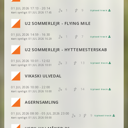
01 JUL 2026 17:13 - 20:14
1
9
Upload track
VIS
2DRERUN
Kort synligt:
01 JUL 2026 17:45
VIS
2DRERUN
U2 SOMMERLEJR - FLYING MILE
VIS
2DRERUN
01 JUL 2026 14:59 - 16:30
VIS
2DRERUN
1
7
Upload track
VIS
2DRERUN
Kort synligt:
01 JUL 2026 16:29
VIS
2DRERUN
U2 SOMMERLEJR - HYTTEMESTERSKAB
VIS
2DRERUN
01 JUL 2026 10:01 - 12:02
VIS
2DRERUN
3
13
Upload track
VIS
2DRERUN
Kort synligt:
01 JUL 2026 10:01
VIKASKI ULVEDAL
VIS
2DRERUN
VIS
2DRERUN
01 JUL 2026 10:00 - 22:00
VIS
2DRERUN
6
14
Upload track
VIS
2DRERUN
Kort synligt:
01 JUL 2026 10:00
VIS
2DRERUN
AGERNSAMLING
VIS
2DRERUN
VIS
2DRERUN
01 JUL 2026 08:00 - 05 JUL 2026 23:00
3
9
Upload track
VIS
2DRERUN
Kort synligt:
01 JUL 2026 08:00
VIS
2DRERUN