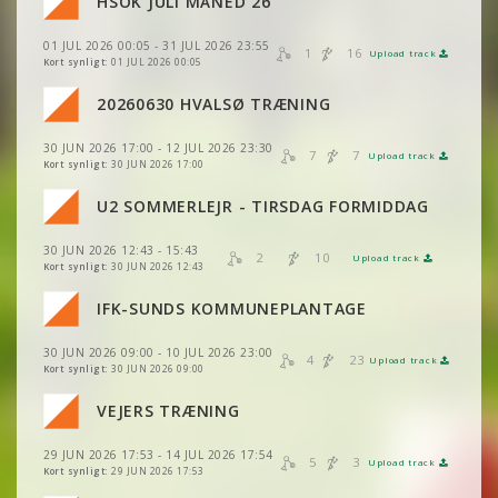
HSOK JULI MÅNED 26
01 JUL 2026 00:05 - 31 JUL 2026 23:55
VIS
2DRERUN
1
16
Upload track
VIS
2DRERUN
Kort synligt:
01 JUL 2026 00:05
20260630 HVALSØ TRÆNING
VIS
2DRERUN
30 JUN 2026 17:00 - 12 JUL 2026 23:30
7
7
Upload track
VIS
2DRERUN
Kort synligt:
30 JUN 2026 17:00
VIS
2DRERUN
U2 SOMMERLEJR - TIRSDAG FORMIDDAG
VIS
2DRERUN
VIS
2DRERUN
30 JUN 2026 12:43 - 15:43
VIS
2DRERUN
2
10
Upload track
VIS
2DRERUN
Kort synligt:
30 JUN 2026 12:43
VIS
2DRERUN
IFK-SUNDS KOMMUNEPLANTAGE
VIS
2DRERUN
30 JUN 2026 09:00 - 10 JUL 2026 23:00
VIS
2DRERUN
4
23
Upload track
VIS
2DRERUN
Kort synligt:
30 JUN 2026 09:00
VEJERS TRÆNING
VIS
2DRERUN
29 JUN 2026 17:53 - 14 JUL 2026 17:54
VIS
2DRERUN
5
3
Upload track
VIS
2DRERUN
Kort synligt:
29 JUN 2026 17:53