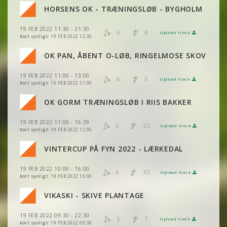
VIS
2DRERUN
HORSENS OK - TRÆNINGSLØB - BYGHOLM
VIS
2DRERUN
VIS
2DRERUN
19 FEB 2022 11:30 - 21:30
VIS
2DRERUN
6
8
Upload track
VIS
2DRERUN
Kort synligt:
19 FEB 2022 12:30
VIS
2DRERUN
VIS
2DRERUN
OK PAN, ÅBENT O-LØB, RINGELMOSE SKOV
VIS
2DRERUN
VIS
2DRERUN
19 FEB 2022 11:00 - 13:00
VIS
2DRERUN
6
5
Upload track
VIS
2DRERUN
Kort synligt:
19 FEB 2022 11:00
VIS
2DRERUN
OK GORM TRÆNINGSLØB I RIIS BAKKER
VIS
2DRERUN
VIS
2DRERUN
19 FEB 2022 11:00 - 16:39
VIS
2DRERUN
5
23
Upload track
VIS
2DRERUN
Kort synligt:
19 FEB 2022 12:05
VIS
2DRERUN
VINTERCUP PÅ FYN 2022 - LÆRKEDAL
VIS
2DRERUN
19 FEB 2022 10:00 - 16:00
VIS
2DRERUN
6
32
Upload track
VIS
2DRERUN
Kort synligt:
19 FEB 2022 10:00
VIKASKI - SKIVE PLANTAGE
VIS
2DRERUN
19 FEB 2022 09:30 - 22:30
5
7
Upload track
VIS
2DRERUN
Kort synligt:
19 FEB 2022 09:30