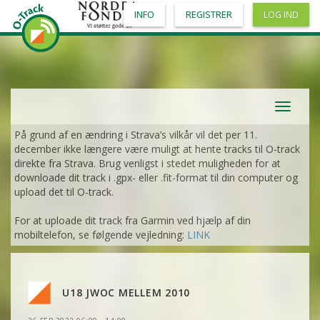
INFO
REGISTRER
LOG IND
Toggle
navigat
På grund af en ændring i Strava’s vilkår vil det per 11.
december ikke længere være muligt at hente tracks til O-track
direkte fra Strava. Brug venligst i stedet muligheden for at
downloade dit track i .gpx- eller .fit-format til din computer og
upload det til O-track.
For at uploade dit track fra Garmin ved hjælp af din
mobiltelefon, se følgende vejledning:
LINK
VIS
2DRERUN
U18 JWOC MELLEM 2010
VIS
2DRERUN
VIS
2DRERUN