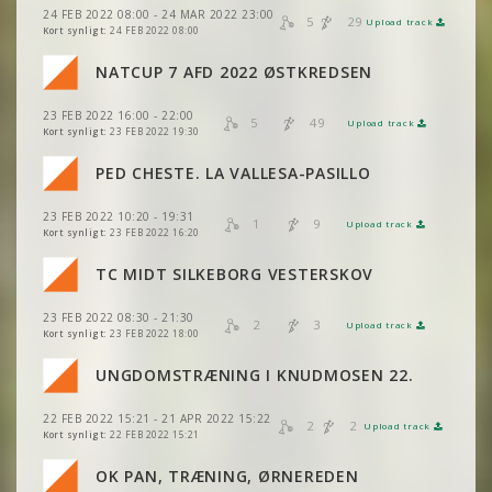
24 FEB 2022 08:00 - 24 MAR 2022 23:00
VIS
2DRERUN
5
29
Upload track
VIS
2DRERUN
Kort synligt:
24 FEB 2022 08:00
NATCUP 7 AFD 2022 ØSTKREDSEN
VIS
2DRERUN
23 FEB 2022 16:00 - 22:00
VIS
2DRERUN
5
49
Upload track
VIS
2DRERUN
Kort synligt:
23 FEB 2022 19:30
PED CHESTE. LA VALLESA-PASILLO
VIS
2DRERUN
23 FEB 2022 10:20 - 19:31
1
9
Upload track
VIS
VIS
2DRERUN
2DRERUN
Kort synligt:
23 FEB 2022 16:20
TC MIDT SILKEBORG VESTERSKOV
VIS
2DRERUN
VIS
2DRERUN
23 FEB 2022 08:30 - 21:30
2
3
Upload track
VIS
2DRERUN
Kort synligt:
23 FEB 2022 18:00
VIS
2DRERUN
VIS
2DRERUN
UNGDOMSTRÆNING I KNUDMOSEN 22.
VIS
2DRERUN
VIS
2DRERUN
22 FEB 2022 15:21 - 21 APR 2022 15:22
VIS
2DRERUN
2
2
Upload track
VIS
2DRERUN
Kort synligt:
22 FEB 2022 15:21
VIS
2DRERUN
VIS
2DRERUN
VIS
2DRERUN
OK PAN, TRÆNING, ØRNEREDEN
VIS
2DRERUN