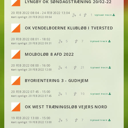
LYNGBY OK SØNDAGSTRÆNING 20/02-22
VIS
2DRERUN
20 FEB 2022 08:04 - 24 FEB 2022 13:04
VIS
2DRERUN
4
1
Upload track
VIS
2DRERUN
Kort synligt:
20 FEB 2022 08:04
VIS
2DRERUN
OK VENDELBOERNE KLUBLØB I TVERSTED
VIS
2DRERUN
20 FEB 2022 08:01 - 18:02
VIS
2DRERUN
5
7
Upload track
VIS
2DRERUN
Kort synligt:
20 FEB 2022 09:31
MOLBOLØB 8 AFD 2022
VIS
2DRERUN
VIS
2DRERUN
20 FEB 2022 08:00 - 16:00
4
21
Upload track
VIS
2DRERUN
Kort synligt:
20 FEB 2022 12:00
VIS
2DRERUN
VIS
2DRERUN
BYORIENTERING 3 - GUDHJEM
VIS
2DRERUN
20 FEB 2022 07:45 - 15:00
VIS
2DRERUN
1
10
Upload track
VIS
2DRERUN
Kort synligt:
20 FEB 2022 07:45
VIS
2DRERUN
VIS
2DRERUN
OK WEST TRÆNINGSLØB VEJERS NORD
VIS
2DRERUN
VIS
2DRERUN
19 FEB 2022 13:00 - 15:00
VIS
2DRERUN
5
7
Upload track
VIS
2DRERUN
Kort synligt:
19 FEB 2022 13:00