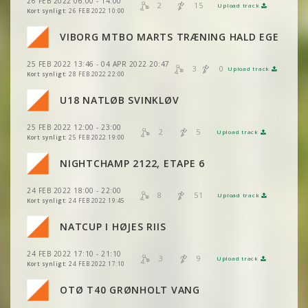
26 FEB 2022 06:00 - 14:00
VIS
2DRERUN
2
15
Upload track
VIS
2DRERUN
Kort synligt:
26 FEB 2022 10:00
VIS
2DRERUN
VIBORG MTBO MARTS TRÆNING HALD EGE
VIS
2DRERUN
VIS
2DRERUN
25 FEB 2022 13:46 - 04 APR 2022 20:47
3
0
Upload track
VIS
2DRERUN
Kort synligt:
28 FEB 2022 22:00
VIS
2DRERUN
U18 NATLØB SVINKLØV
VIS
2DRERUN
25 FEB 2022 12:00 - 23:00
VIS
2DRERUN
2
5
Upload track
VIS
2DRERUN
Kort synligt:
25 FEB 2022 19:00
NIGHTCHAMP 2122, ETAPE 6
VIS
2DRERUN
VIS
2DRERUN
24 FEB 2022 18:00 - 22:00
VIS
2DRERUN
8
51
Upload track
VIS
2DRERUN
Kort synligt:
24 FEB 2022 19:45
VIS
2DRERUN
NATCUP I HØJES RIIS
VIS
2DRERUN
VIS
2DRERUN
24 FEB 2022 17:10 - 21:10
VIS
2DRERUN
3
9
Upload track
VIS
2DRERUN
Kort synligt:
24 FEB 2022 17:10
VIS
2DRERUN
OTØ T40 GRØNHOLT VANG
VIS
2DRERUN