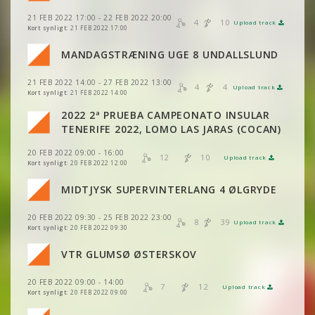
VIS
2DRERUN
VIS
2DRERUN
21 FEB 2022 17:00 - 22 FEB 2022 20:00
VIS
2DRERUN
4
10
Upload track
VIS
2DRERUN
Kort synligt:
21 FEB 2022 17:00
VIS
2DRERUN
MANDAGSTRÆNING UGE 8 UNDALLSLUND
VIS
2DRERUN
VIS
2DRERUN
VIS
2DRERUN
VIS
2DRERUN
21 FEB 2022 14:00 - 27 FEB 2022 13:00
4
4
Upload track
VIS
2DRERUN
VIS
2DRERUN
Kort synligt:
21 FEB 2022 14:00
VIS
2DRERUN
2022 2ª PRUEBA CAMPEONATO INSULAR
VIS
2DRERUN
VIS
2DRERUN
TENERIFE 2022, LOMO LAS JARAS (COCAN)
VIS
2DRERUN
20 FEB 2022 09:00 - 16:00
VIS
2DRERUN
12
10
Upload track
VIS
2DRERUN
Kort synligt:
20 FEB 2022 12:00
VIS
2DRERUN
MIDTJYSK SUPERVINTERLANG 4 ØLGRYDE
VIS
2DRERUN
20 FEB 2022 09:30 - 25 FEB 2022 23:00
VIS
2DRERUN
8
39
Upload track
VIS
2DRERUN
Kort synligt:
20 FEB 2022 09:30
VIS
2DRERUN
VTR GLUMSØ ØSTERSKOV
VIS
2DRERUN
VIS
2DRERUN
20 FEB 2022 09:00 - 14:00
VIS
2DRERUN
7
12
Upload track
VIS
2DRERUN
Kort synligt:
20 FEB 2022 09:00
VIS
2DRERUN