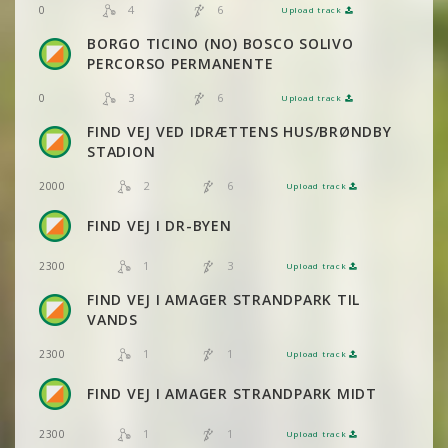
4
6
0
Upload track
VIS
2DRERUN
BORGO TICINO (NO) BOSCO SOLIVO
VIS
2DRERUN
PERCORSO PERMANENTE
3
6
0
Upload track
VIS
2DRERUN
FIND VEJ VED IDRÆTTENS HUS/BRØNDBY
VIS
2DRERUN
STADION
2
6
2000
Upload track
VIS
2DRERUN
FIND VEJ I DR-BYEN
1
3
2300
Upload track
VIS
2DRERUN
FIND VEJ I AMAGER STRANDPARK TIL
VANDS
1
1
2300
Upload track
VIS
2DRERUN
FIND VEJ I AMAGER STRANDPARK MIDT
1
1
2300
Upload track
VIS
2DRERUN