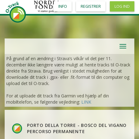
INFO
REGISTRER
LOG IND
Toggle
navigat
På grund af en ændring i Strava’s vilkår vil det per 11.
december ikke længere være muligt at hente tracks til O-track
direkte fra Strava. Brug venligst i stedet muligheden for at
downloade dit track i .gpx- eller .fit-format til din computer og
upload det til O-track.
VIS
2DRERUN
For at uploade dit track fra Garmin ved hjælp af din
mobiltelefon, se følgende vejledning:
LINK
VIS
2DRERUN
PORTO DELLA TORRE - BOSCO DEL VIGANO
VIS
2DRERUN
PERCORSO PERMANENTE
VIS
2DRERUN