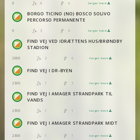
4
6
0
Cargar track
VER
2DRERUN
BORGO TICINO (NO) BOSCO SOLIVO
VER
2DRERUN
PERCORSO PERMANENTE
3
6
0
Cargar track
VER
2DRERUN
FIND VEJ VED IDRÆTTENS HUS/BRØNDBY
VER
2DRERUN
STADION
2
6
2000
Cargar track
VER
2DRERUN
FIND VEJ I DR-BYEN
1
3
2300
Cargar track
VER
2DRERUN
FIND VEJ I AMAGER STRANDPARK TIL
VANDS
1
1
2300
Cargar track
VER
2DRERUN
FIND VEJ I AMAGER STRANDPARK MIDT
1
1
2300
Cargar track
VER
2DRERUN