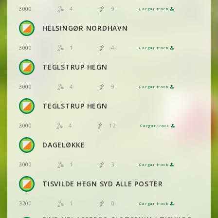
4
9
3000
Cargar track
VER
2DRERUN
VER
2DRERUN
HELSINGØR NORDHAVN
VER
2DRERUN
1
4
3000
Cargar track
VER
2DRERUN
VER
2DRERUN
VER
2DRERUN
TEGLSTRUP HEGN
VER
2DRERUN
4
9
3000
Cargar track
VER
2DRERUN
VER
2DRERUN
TEGLSTRUP HEGN
4
12
3000
Cargar track
VER
2DRERUN
DAGELØKKE
1
3
3000
Cargar track
VER
2DRERUN
TISVILDE HEGN SYD ALLE POSTER
VER
2DRERUN
1
0
3200
Cargar track
VER
2DRERUN