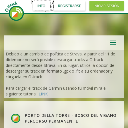
INFO
REGISTRARSE
INICIAR SESIÓN
Toggle
navigat
Debido a un cambio de política de Strava, a partir del 11 de
diciembre no será posible descargar tracks a O-track
directamente desde Strava. En su lugar, utilice la opción de
descargar su track en formato .gpx o .fit a su ordenador y
cárguela en O-track.
VER
2DRERUN
Para cargar el track de Garmin usando tu móvil mira el
siguiente tutorial:
LINK
VER
2DRERUN
PORTO DELLA TORRE - BOSCO DEL VIGANO
VER
2DRERUN
PERCORSO PERMANENTE
VER
2DRERUN